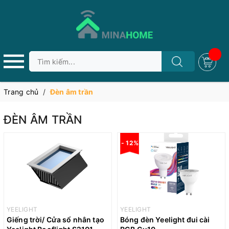
Trang chủ
/
Đèn âm trần
ĐÈN ÂM TRẦN
- 12%
YEELIGHT
YEELIGHT
Giếng trời/ Cửa sổ nhân tạo
Bóng đèn Yeelight đui cài