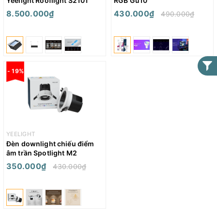
Yeelight Rooflight S2101
RGB Gu10
8.500.000₫
430.000₫
490.000₫
- 19%
YEELIGHT
Đèn downlight chiếu điểm
âm trần Spotlight M2
350.000₫
430.000₫